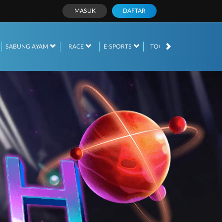
MASUK
DAFTAR
PROMOSI
SABUNG AYAM
RACE
E-SPORTS
TOGEL