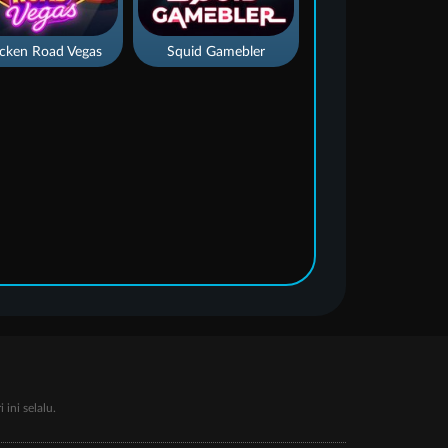
cken Road Vegas
Squid Gamebler
ini selalu.