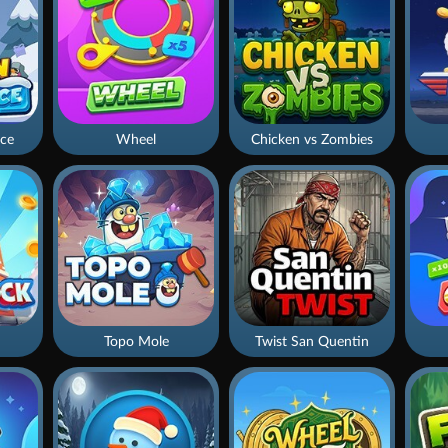
Ice
Wheel
Chicken vs Zombies
Topo Mole
Twist San Quentin