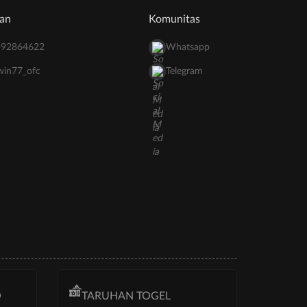
an
Komunitas
592864622
Whatsapp
in77_ofc
Telegram
O
TARUHAN TOGEL