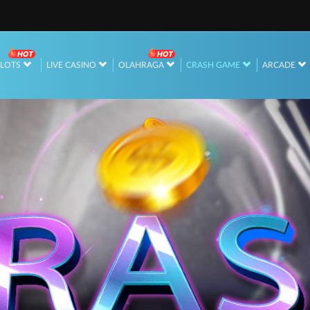
SLOTS
LIVE CASINO
OLAHRAGA
CRASH GAME
ARCADE