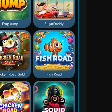
Frog Jump
SugarDaddy
icken Road Gold
Fish Road