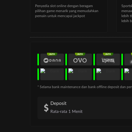
Penyedia slot online dengan beragam
Sports
pilihan game menarik yang memudahkan
menawa
pemain untuk mencapai jackpot
lebih 
lebih 
* Selama bank maintenance dan bank offline deposit dan pen
Deposit
Rata-rata 1 Menit