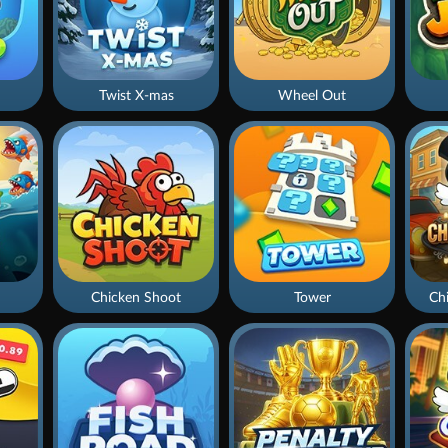
Twist X-mas
Wheel Out
Chicken Shoot
Tower
Ch