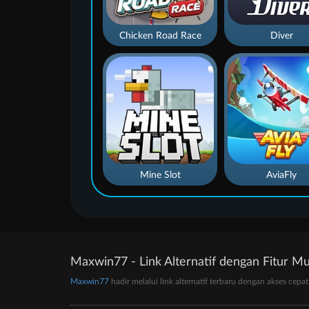
Chicken Road Race
Diver
Mine Slot
AviaFly
Maxwin77 - Link Alternatif dengan Fitur M
Maxwin77
hadir melalui link alternatif terbaru dengan akses cepa